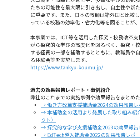
たちの可能性を最大限に引き出し、自主性や新
に重要です。また、日本の教師は諸外国と比較し
っている校務の効率化・省力化等を図ることが、
本事業では、ICT等を活用した探究・校務改革
がら探究的な学びの高度化を図るべく、探究・
する経費の一部を補助するとともに、教職員や
る体験会等を実施します。
https://www.tankyu-koumu.jp/
過去の効果報告レポート・事例紹介
弊社のこれまでの実施事例や効果報告をまとめた
→ 働き方改革支援補助金2024の効果報告レ
→ 本補助金の活用より発展した取り組み紹介
クト）
→ 探究的な学び支援補助金2023の効果報
→ EdTech導入補助金2022の効果報告レポ