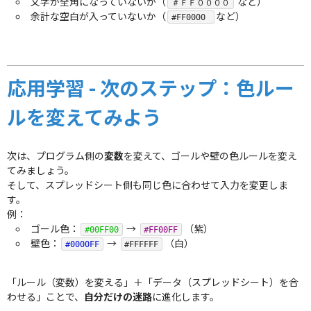
文字が全角になっていないか（
など）
＃ＦＦ００００
余計な空白が入っていないか（
など）
#FF0000
応用学習 - 次のステップ：色ルー
ルを変えてみよう
次は、プログラム側の
変数
を変えて、ゴールや壁の色ルールを変え
てみましょう。
そして、スプレッドシート側も同じ色に合わせて入力を変更しま
す。
例：
ゴール色：
→
（紫）
#00FF00
#FF00FF
壁色：
→
（白）
#0000FF
#FFFFFF
「ルール（変数）を変える」＋「データ（スプレッドシート）を合
わせる」ことで、
自分だけの迷路
に進化します。