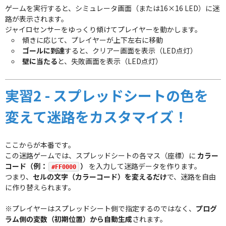
ゲームを実行すると、シミュレータ画面（または16×16 LED）に迷
路が表示されます。
ジャイロセンサーをゆっくり傾けてプレイヤーを動かします。
傾きに応じて、プレイヤーが上下左右に移動
ゴールに到達
すると、クリアー画面を表示（LED点灯）
壁に当たる
と、失敗画面を表示（LED点灯）
実習2 - スプレッドシートの色を
変えて迷路をカスタマイズ！
ここからが本番です。
この迷路ゲームでは、スプレッドシートの各マス（座標）に
カラー
コード（例：
）
を入力して迷路データを作ります。
#FF0000
つまり、
セルの文字（カラーコード）を変えるだけ
で、迷路を自由
に作り替えられます。
※プレイヤーはスプレッドシート側で指定するのではなく、
プログ
ラム側の変数（初期位置）から自動生成
されます。