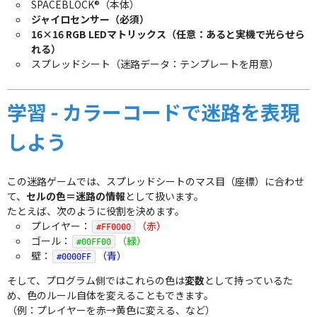
SPACEBLOCK®（本体）
ジャイロセンサー（必須）
16×16 RGB LEDマトリックス（任意：あると実機で光らせら
れる）
スプレッドシート（迷路データ：テンプレートを用意）
学習 - カラーコードで迷路を表現
しよう
この迷路ゲームでは、スプレッドシートのマス目（座標）に合わせ
て、
セルの色＝迷路の情報
として扱います。
たとえば、次のように役割を決めます。
プレイヤー：
（赤）
#FF0000
ゴール：
（緑）
#00FF00
壁：
（青）
#0000FF
そして、プログラム側ではこれらの色は
変数
として持っているた
め、色のルール自体を変えることもできます。
（例：プレイヤーを赤→黄色に変える、など）