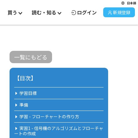
日本語
買う
読む・知る
ログイン
新規登録
一覧にもどる
【目次】
学習目標
準備
学習 - フローチャートの作り方
実習1 - 信号機のアルゴリズムとフローチャ
ートの作成