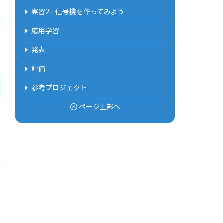
実習2 - 信号機を作ってみよう
応用学習
発表
評価
参考プロジェクト
ページ上部へ