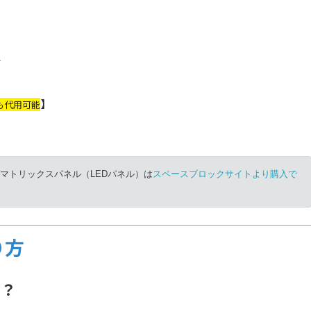
ト
】
も代用可能
EDマトリックスパネル（LEDパネル）は
スペースブロックサイトより購入で
り方
は？