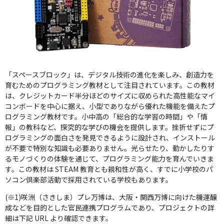
「スペースブロック」は、デジタル技術の進化を楽しみ、創造力を
育むためのプログラミング教材として注目されています。この教材
は、クレジットカード半分ほどのサイズに収められた高性能なマイ
コンボードを中心に据え、小型でありながら優れた機能を備えたプ
ログラミング教材です。小中高の「総合的な学習の時間」や「情
報」の教科など、探究的な学びの機会を提供します。挫折せずにプ
ログラミングの面白さを発見できるように設計され、インストール
が不要で特別な知識も必要ありません。光らせたり、動かしたりす
るモノづくりの体験を通じて、プログラミング能力を育んでいきま
す。この教材は STEAM 教育とも親和性が高く、すでに小学校のパ
ソコン倶楽部活動で採用されている学校もあります。
(※1)咲洲（さきしま）プレ万博は、大阪・関西万博に向けた機運醸
成などを目的とした官民連携プログラムであり、プロジェクトの詳
細は下記 URL より確認できます。