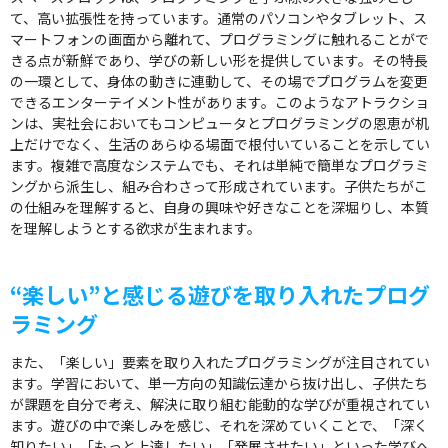
て、高い拡張性を持っています。通常のパソコンやタブレット、ス
マートフォンの画面から離れて、プログラミングに触れることがで
きる点が新鮮であり、学びの新しい形を提供しています。その特長
の一環として、身体の動きに連動して、その場でプログラムを変更
できるエンターテイメント性があります。このようなアトラクショ
ンは、実社会においてもコンピュータとプログラミングの恩恵が机
上だけでなく、生活のあらゆる場面で根付いていることを示してい
ます。複雑で高度なシステムでも、それは単純で簡単なプログラミ
ングから派生し、組み合わさって形成されています。子供たちがこ
の仕組みを理解すると、自身の興味や好きなことを深堀りし、本質
を理解しようとする欲求が生まれます。
“楽しい”と感じる遊びを取り入れたプログ
ラミング
また、「楽しい」要素を取り入れたプログラミングが注目されてい
ます。学習において、単一方向の知識伝達から抜け出し、子供たち
が課題を自分で考え、解決に取り組む能動的な学びが重視されてい
ます。遊びの中で楽しみを感じ、それを深めていくことで、「深く
知りたい」「もっと上達したい」「発展させたい」といった学びへ