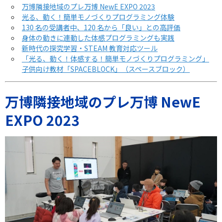
万博隣接地域のプレ万博 NewE EXPO 2023
光る、動く！簡単モノづくりプログラミング体験
130 名の受講者中、120 名から「良い」との高評価
身体の動きに連動した体感プログラミングも実践
新時代の探究学習・STEAM 教育対応ツール
「光る、動く！体感する！簡単モノづくりプログラミング」
子供向け教材「SPACEBLOCK」（スペースブロック）
万博隣接地域のプレ万博 NewE
EXPO 2023