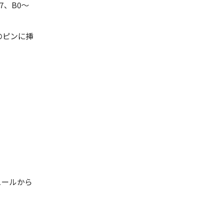
7、B0～
のピンに挿
ュールから