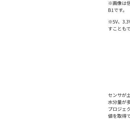
※画像は信
B1です。
※5V、3
すことも
センサが
水分量が
プロジェ
値を取得