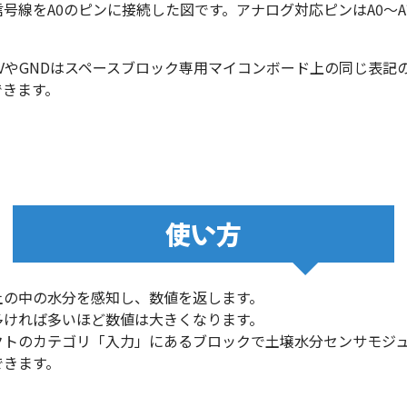
号線をA0のピンに接続した図です。アナログ対応ピンはA0～A
.3VやGNDはスペースブロック専用マイコンボード上の同じ表記
できます。
使い方
土の中の水分を感知し、数値を返します。
多ければ多いほど数値は大きくなります。
クトのカテゴリ「入力」にあるブロックで土壌水分センサモジ
できます。