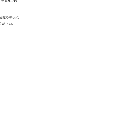
べるのにも
故障や発火な
ください。