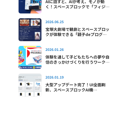
AIに話すと、AIが考え、モノが動
く！スペースブロックで「フィジカ
ルAI」をはじめよう！
2026.06.25
宝塚大劇場で観劇とスペースブロッ
クが体験できる「親子deプログラ
ミング教室in宝塚大劇場」が2026
年も開催されます
2026.01.26
体験を通して子どもたちへの夢や自
信のきっかけづくりを行うワークシ
ョップイベント「キッズテックエキ
スポ2026」に出展します
2026.01.19
大型アップデート完了！UI全面刷
新、スペースブロックAI機
能"SAI"が使えるようになりました