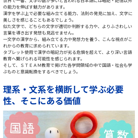
世界で一番、文字の数が多いと言われる日本語には暗記・記憶以外
の能力を伸ばす魅力があります。
漢字を学ぶ上で必要な組み立てる能力、法則の発見に加え、文字に
美しさを感じることもあるでしょう。
似た文字で、どちらの文字が適切か判断する力や、よりふさわしい
言葉を導き出す発想も見逃せません。
一文字の漢字から、組み立てる力や発想力を養う、こんな視点がこ
れからの教育に求められています。
タブレット使用で漢字の暗記力が劣る危惧を超えて、より深い言語
教育へ繋げられる可能性を感じられます。
そして、ＳＴＥＡＭ教育で掲げた各学問領域の中で国語・社会も学
ぶものと意識転換をするべきでしょう。
理系・文系を横断して学ぶ必要
性、そこにある価値