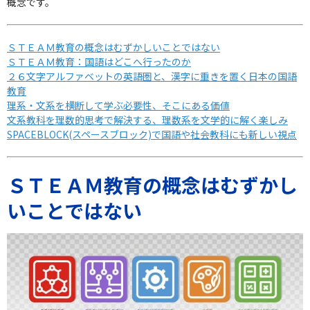
概念です。
ＳＴＥＡＭ教育の概念はむずかしいことではない
ＳＴＥＡＭ教育：国語はどこへ行ったのか
２６文字アルファベットの英語圏と、漢字に重きを置く日本の国語
教育
理系・文系を横断して学ぶ必要性、そこにある価値
文系教科を理数的思考で解決する、理数系を文学的に解く楽しみ
SPACEBLOCK(スペースブロック)で国語や社会教科にも新しい視点
ＳＴＥＡＭ教育の概念はむずかし
いことではない