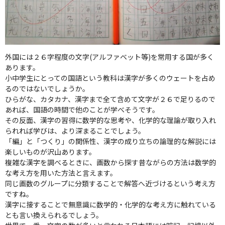
外国には２６字程度の文字(アルファベット等)を常用する国が多く
あります。
小中学生にとっての国語という教科は漢字が多くのウェートを占め
るのではないでしょうか。
ひらがな、カタカナ、漢字まで全て含めて文字が２６で足りるので
あれば、国語の時間で他のことが学べそうです。
その反面、漢字の習得に数学的な思考や、化学的な理論が取り入れ
られれば学びは、より深まることでしょう。
「編」と「つくり」の関係性、漢字の成り立ちの論理的な解説には
楽しいものが沢山あります。
複雑な漢字を調べるときに、画数から探す昔ながらの方法は数学的
な考え方を用いた方法と言えます。
同じ画数のグループに分類することで解答へ近づけるという考え方
ですね。
漢字に接することで無意識に数学的・化学的な考え方に触れている
とも言い換えられるでしょう。