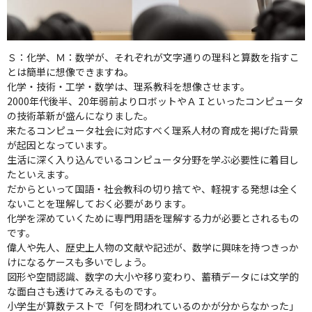
Ｓ：化学、Ｍ：数学が、それぞれが文字通りの理科と算数を指すこ
とは簡単に想像できますね。
化学・技術・工学・数学は、理系教科を想像させます。
2000年代後半、20年弱前よりロボットやＡＩといったコンピュータ
の技術革新が盛んになりました。
来たるコンピュータ社会に対応すべく理系人材の育成を掲げた背景
が起因となっています。
生活に深く入り込んでいるコンピュータ分野を学ぶ必要性に着目し
たといえます。
だからといって国語・社会教科の切り捨てや、軽視する発想は全く
ないことを理解しておく必要があります。
化学を深めていくために専門用語を理解する力が必要とされるもの
です。
偉人や先人、歴史上人物の文献や記述が、数学に興味を持つきっか
けになるケースも多いでしょう。
図形や空間認識、数字の大小や移り変わり、蓄積データには文学的
な面白さも透けてみえるものです。
小学生が算数テストで「何を問われているのかが分からなかった」