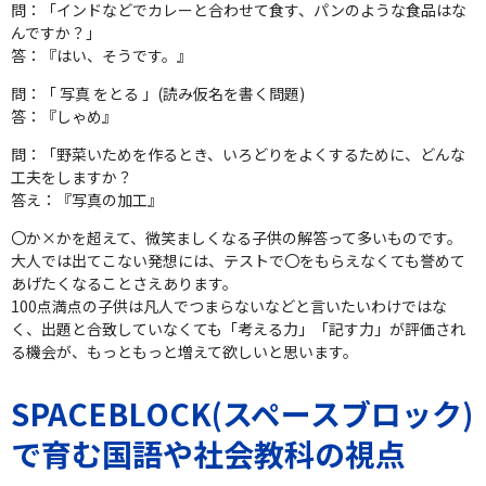
問：「インドなどでカレーと合わせて食す、パンのような食品はな
んですか？」
答：『はい、そうです。』
問：「 写真 をとる 」(読み仮名を書く問題)
答：『しゃめ』
問：「野菜いためを作るとき、いろどりをよくするために、どんな
工夫をしますか？
答え：『写真の加工』
〇か×かを超えて、微笑ましくなる子供の解答って多いものです。
大人では出てこない発想には、テストで〇をもらえなくても誉めて
あげたくなることさえあります。
100点満点の子供は凡人でつまらないなどと言いたいわけではな
く、出題と合致していなくても「考える力」「記す力」が評価され
る機会が、もっともっと増えて欲しいと思います。
SPACEBLOCK(スペースブロック)
で育む国語や社会教科の視点