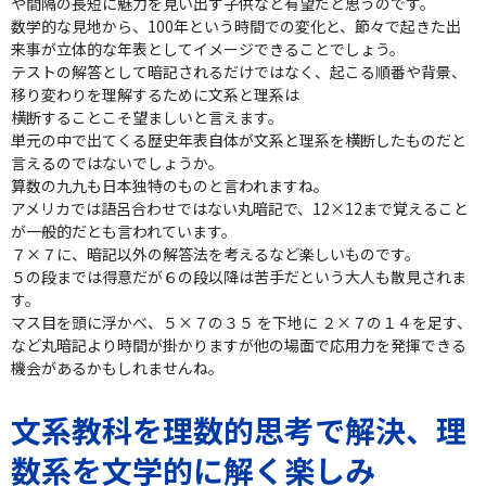
や間隔の長短に魅力を見い出す子供など有望だと思うのです。
数学的な見地から、100年という時間での変化と、節々で起きた出
来事が立体的な年表としてイメージできることでしょう。
テストの解答として暗記されるだけではなく、起こる順番や背景、
移り変わりを理解するために文系と理系は
横断することこそ望ましいと言えます。
単元の中で出てくる歴史年表自体が文系と理系を横断したものだと
言えるのではないでしょうか。
算数の九九も日本独特のものと言われますね。
アメリカでは語呂合わせではない丸暗記で、12×12まで覚えること
が一般的だとも言われています。
７×７に、暗記以外の解答法を考えるなど楽しいものです。
５の段までは得意だが６の段以降は苦手だという大人も散見されま
す。
マス目を頭に浮かべ、５×７の３５ を下地に ２×７の１４を足す、
など丸暗記より時間が掛かりますが他の場面で応用力を発揮できる
機会があるかもしれませんね。
文系教科を理数的思考で解決、理
数系を文学的に解く楽しみ