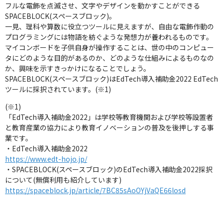
フルな電飾を点滅させ、文字やデザインを動かすことができる
SPACEBLOCK(スペースブロック)。
一見、理科や算数に役立つツールに見えますが、自由な電飾作動の
プログラミングには物語を紡ぐような発想力が養われるものです。
マイコンボードを子供自身が操作することは、世の中のコンピュー
タにどのような目的があるのか、どのような仕組みによるものなの
か、興味を示すきっかけになることでしょう。
SPACEBLOCK(スペースブロック)はEdTech導入補助金2022 EdTech
ツールに採択されています。(※1)
(※1)
「EdTech導入補助金2022」は学校等教育機関および学校等設置者
と教育産業の協力により教育イノベーションの普及を後押しする事
業です。
・EdTech導入補助金2022
https://www.edt-hojo.jp/
・SPACEBLOCK(スペースブロック)のEdTech導入補助金2022採択
について(無償利用も紹介しています)
https://spaceblock.jp/article/7BC85sAoOYjVaQE66losd