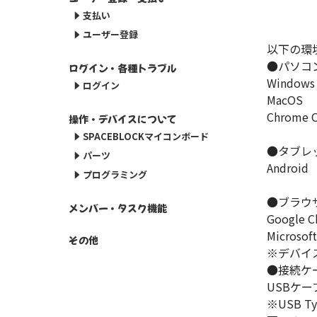
支払い
ユーザー登録
以下の環
●パソコ
ログイン・各種トラブル
Windows
ログイン
MacOS
Chrome 
操作・デバイスについて
SPACEBLOCKマイコンボード
●タブレ
パーツ
Android
プログラミング
●ブラウ
メンバー・タスク機能
Google 
Microsof
その他
※デバイ
●接続ケー
USBケー
※USB 