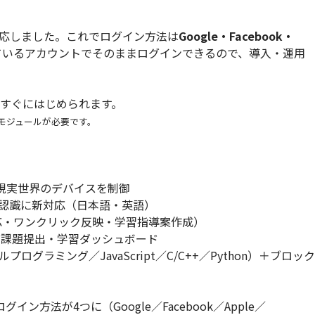
応しました。これでログイン方法は
Google・Facebook・
ているアカウントでそのままログインできるので、導入・運用
、すぐにはじめられます。
Eモジュールが必要です。
行で現実世界のデバイスを制御
声認識に新対応（日本語・英語）
G対応・ワンクリック反映・学習指導案作成）
・課題提出・学習ダッシュボード
ログラミング／JavaScript／C/C++／Python）＋ブロック
イン方法が4つに（Google／Facebook／Apple／