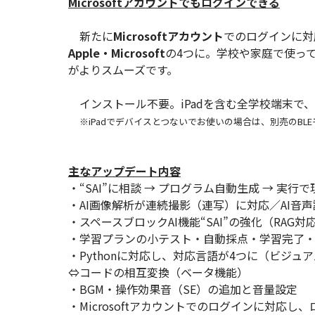
Microsoftアカウントでもログインできる
新たに
Microsoftアカウント
でのログインに対
Apple・Microsoft
の4つに。学校や家庭で使っ
がよりスムーズです。
インストール不要。iPadを含む全学校端末で
※iPadでデバイスとつないでお使いの場合は、別売のBL
主なアップデート内容
・“SAI”に相談 → プログラム自動生成 → 実
・AI画像解析が連続撮影（連写）に対応／AI音
・スペースブロックAI機能“SAI”の強化（RA
・学習プランの小テスト・自動採点・学習完了
・Pythonに対応し、対応言語が4つに（ビジュアルプ
⇔コードの相互変換（ベータ機能）
・BGM・操作効果音（SE）の追加と音量設定
・Microsoftアカウントでのログインに対応し、ログ