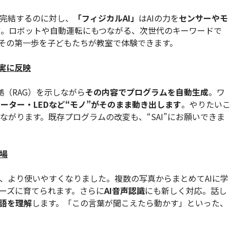
完結するのに対し、
「フィジカルAI」
はAIの力を
センサーやモ
方。ロボットや自動運転にもつながる、次世代のキーワードで
その第一歩を子どもたちが教室で体験できます。
現実に反映
拠（RAG）を示しながら
その内容でプログラムを自動生成
。ワ
ーター・LEDなど“モノ”がそのまま動き出します
。やりたい
がります。既存プログラムの改変も、“SAI”にお願いできま
登場
、より使いやすくなりました。複数の写真からまとめてAIに学
ムーズに育てられます。さらに
AI音声認識
にも新しく対応。話し
語を理解
します。「この言葉が聞こえたら動かす」といった、