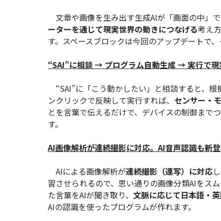
文章や画像を生み出す生成AIが「画面の中」で
ーターを通じて現実世界の動きにつなげる
考え
す。スペースブロックは今回のアップデートで、
“SAI”に相談 → プログラム自動生成 → 実行で
“SAI”に「こう動かしたい」と相談すると、根
ンクリックで反映して実行すれば、
センサー・モ
とを言葉で伝えるだけで、デバイスの制御までつな
す。
AI画像解析が連続撮影に対応。AI音声認識も新
AIによる画像解析が
連続撮影（連写）に対応
し
習させられるので、思い通りの画像分類AIをス
た言葉をAIが聞き取り、
文脈に応じて日本語・英
AIの認識を使ったプログラムが作れます。