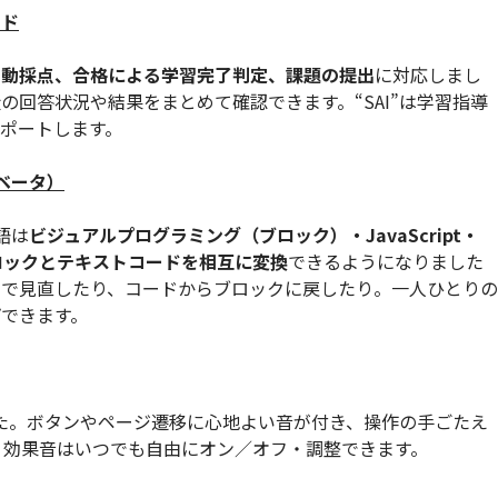
ード
自動採点、合格による学習完了判定、課題の提出
に対応しまし
の回答状況や結果をまとめて確認できます。“SAI”は学習指導
ポートします。
ベータ）
語は
ビジュアルプログラミング（ブロック）・JavaScript・
ロックとテキストコードを相互に変換
できるようになりました
ドで見直したり、コードからブロックに戻したり。一人ひとりの
できます。
た。ボタンやページ遷移に心地よい音が付き、操作の手ごたえ
・効果音はいつでも自由にオン／オフ・調整できます。