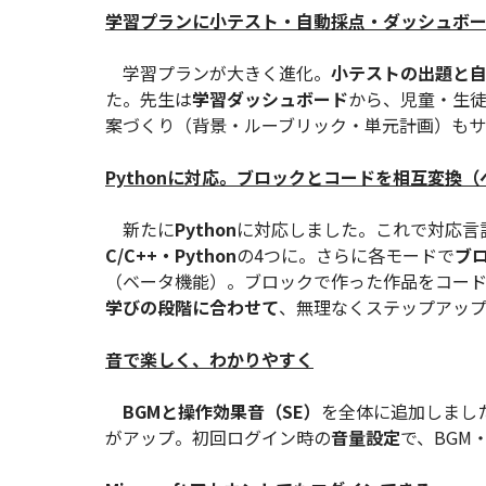
学習プランに小テスト・自動採点・ダッシュボ
学習プランが大きく進化。
小テストの出題と
た。先生は
学習ダッシュボード
から、児童・生徒
案づくり（背景・ルーブリック・単元計画）もサ
Pythonに対応。ブロックとコードを相互変換（
新たに
Python
に対応しました。これで対応言
C/C++・Python
の4つに。さらに各モードで
ブ
（ベータ機能）。ブロックで作った作品をコー
学びの段階に合わせて
、無理なくステップアップ
音で楽しく、わかりやすく
BGMと操作効果音（SE）
を全体に追加しまし
がアップ。初回ログイン時の
音量設定
で、BGM