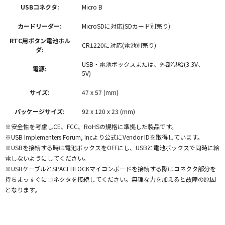
USBコネクタ:
Micro B
カードリーダー:
MicroSDに対応(SDカード別売り)
RTC用ボタン電池ホル
CR1220に対応(電池別売り)
ダ:
USB・電池ボックスまたは、外部供給(3.3V、
電源:
5V)
サイズ:
47 x 57 (mm)
パッケージサイズ:
92 x 120 x 23 (mm)
※安全性を考慮しCE、FCC、RoHSの規格に準拠した製品です。
※USB Implementers Forum, Incより公式にVendor IDを取得しています。
※USBを接続する時は電池ボックスをOFFにし、USBと電池ボックスで同時に給
電しないようにしてください。
※USBケーブルとSPACEBLOCKマイコンボードを接続する際はコネクタ部分を
持ちまっすぐにコネクタを接続してください。無理な力を加えると故障の原因
となります。