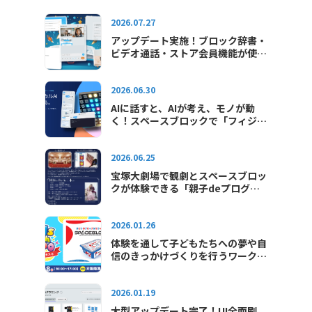
2026.07.27
アップデート実施！ブロック辞書・
ビデオ通話・ストア会員機能が使え
るようになりました
2026.06.30
AIに話すと、AIが考え、モノが動
く！スペースブロックで「フィジカ
ルAI」をはじめよう！
2026.06.25
宝塚大劇場で観劇とスペースブロッ
クが体験できる「親子deプログラ
ミング教室in宝塚大劇場」が2026
年も開催されます
2026.01.26
体験を通して子どもたちへの夢や自
信のきっかけづくりを行うワークシ
ョップイベント「キッズテックエキ
スポ2026」に出展します
2026.01.19
大型アップデート完了！UI全面刷