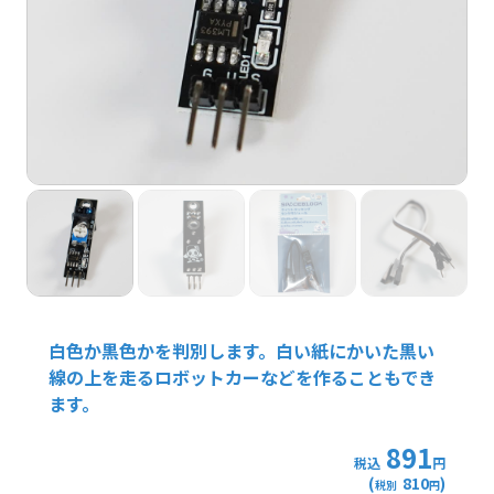
白色か黒色かを判別します。白い紙にかいた黒い
線の上を走るロボットカーなどを作ることもでき
ます。
891
税込
円
(
810
)
税別
円