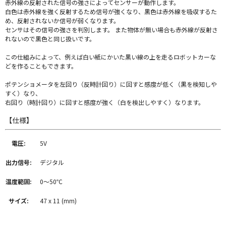
赤外線の反射された信号の強さによってセンサーが動作します。
白色は赤外線を強く反射するため信号が強くなり、黒色は赤外線を吸収するた
め、反射されないか信号が弱くなります。
センサはその信号の強さを判別します。 また物体が無い場合も赤外線が反射さ
れないので黒色と同じ扱いです。
この仕組みによって、例えば白い紙にかいた黒い線の上を走るロボットカーな
どを作ることもできます。
ポテンショメータを左回り（反時計回り）に回すと感度が低く（黒を検知しや
すく）なり、
右回り（時計回り）に回すと感度が強く（白を検出しやすく）なります。
【仕様】
電圧:
5V
出力信号:
デジタル
温度範囲:
0～50℃
サイズ:
47 x 11 (mm)