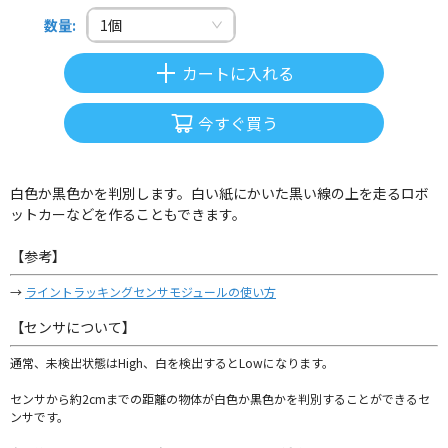
数量
:
1
個
カートに入れる
今すぐ買う
白色か黒色かを判別します。白い紙にかいた黒い線の上を走るロボ
ットカーなどを作ることもできます。
【参考】
→
ライントラッキングセンサモジュールの使い方
【センサについて】
通常、未検出状態はHigh、白を検出するとLowになります。
センサから約2cmまでの距離の物体が白色か黒色かを判別することができるセ
ンサです。