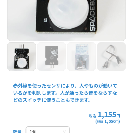
赤外線を使ったセンサにより、人やものが動いて
いるかを判別します。人が通ったら音をならすな
どのスイッチに使うこともできます。
1,155
税込
円
(
1,050
)
税別
円
数量
:
1
個