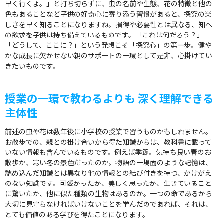
早く行くよ。」と打ち切らずに、虫の名前や生態、花の特徴と他の
色もあることなど子供の好奇心に寄り添う習慣があると、探究の楽
しさを早く知ることになりますね。損得や必要性とは異なる、知へ
の欲求を子供は持ち備えているものです。「これは何だろう？」
「どうして、ここに？」という発想こそ「探究心」の第一歩。健や
かな成長に欠かせない親のサポートの一環として是非、心掛けてい
きたいものです。
授業の一環で教わるよりも 深く理解できる
主体性
前述の虫や花は数年後に小学校の授業で習うものかもしれません。
お散歩での、親との掛け合いから得た知識からは、教科書に載って
いない情報も含んでいるものです。例えば季節。気持ち良い春のお
散歩か、寒い冬の景色だったのか。物語の一場面のような記憶は、
詰め込んだ知識とは異なり他の情報との結び付きを持つ、かけがえ
のない知識です。可愛かったか、美しく思ったか、生きていること
に驚いたか、他に似た種類の生物はあるのか。一つの命であるから
大切に見守らなければいけないことを学んだのであれば、それは、
とても価値のある学びを得たことになります。