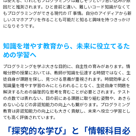
は使える、けれどもプログラミングは難しそうという思い込みが原
因だと推測されます。ひと昔前と違い、難しいコード知識がなくて
もプログラミングができる現代の IT 事情。自分のアイディアから新
しいスマホアプリを作ることも可能だと知ると興味を持つきっかけ
になりそうです。
知識を増やす教育から、未来に役立てるた
めの学習へ
プログラミングを学ぶ大きな目的に、自主性の育みがあります。情
報分野の授業においては、教師が知識を伝達する時間ではなく、生
徒自身が課題を探し、見つける意義が重視されます。時間効率よく
知識量を増やす学習のみにとらわれることなく、生徒自身で問題を
解決するための論理的な思考を育むことが必要とされます。テスト
の点数では表れない、目の前にある課題に取り組む姿勢や、あきら
めない心などの非認知能力の向上へも繋がります。プログラミング
教育は非認知能力の向上にも大きく貢献し、未来へ役立つ学習とし
ても高く評価されています。
「探究的な学び」と「情報科目必