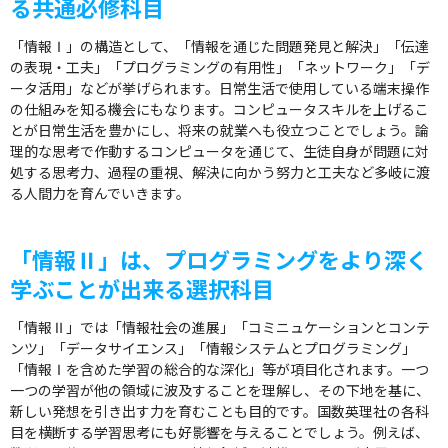
る共通必修科目
「情報Ⅰ」の構造として、「情報を通じた問題発見と解決」「伝達
の表現・工夫」「プログラミングの有用性」「ネットワーク」「デ
ータ活用」などが挙げられます。日常生活で使用している端末操作
の仕組みを知る機会にもなります。コンピュータスキルを上げるこ
とが日常生活を豊かにし、将来の就業へも役立つことでしょう。論
理的な思考で作動するコンピュータを通じて、生徒自身が問題に対
処する思考力、過程の重視、解決に向かう努力と工夫など多岐に渡
る人間力を育んでいきます。
「情報Ⅱ」は、プログラミングをより深く
学ぶことが出来る選択科目
「情報Ⅱ」では「情報社会の進展」「コミニュケーションとコンテ
ンツ」「データサイエンス」「情報システムとプログラミング」
「情報Ⅰを含めた学習の総合的な深化」等が項目化されます。一つ
一つの学習が他の領域に波及することを理解し、その下地を基に、
新しい発想を引き出す力を育むことも目的です。国数英理社の各科
目を横断する学習思考にも好影響を与えることでしょう。例えば、