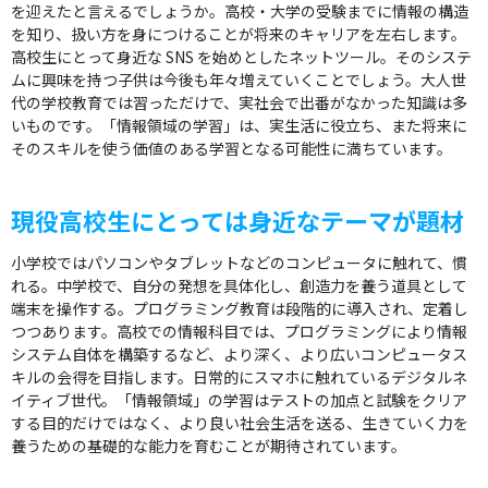
を迎えたと言えるでしょうか。高校・大学の受験までに情報の構造
を知り、扱い方を身につけることが将来のキャリアを左右します。
高校生にとって身近な SNS を始めとしたネットツール。そのシステ
ムに興味を持つ子供は今後も年々増えていくことでしょう。大人世
代の学校教育では習っただけで、実社会で出番がなかった知識は多
いものです。「情報領域の学習」は、実生活に役立ち、また将来に
そのスキルを使う価値のある学習となる可能性に満ちています。
現役高校生にとっては身近なテーマが題材
小学校ではパソコンやタブレットなどのコンピュータに触れて、慣
れる。中学校で、自分の発想を具体化し、創造力を養う道具として
端末を操作する。プログラミング教育は段階的に導入され、定着し
つつあります。高校での情報科目では、プログラミングにより情報
システム自体を構築するなど、より深く、より広いコンピュータス
キルの会得を目指します。日常的にスマホに触れているデジタルネ
イティブ世代。「情報領域」の学習はテストの加点と試験をクリア
する目的だけではなく、より良い社会生活を送る、生きていく力を
養うための基礎的な能力を育むことが期待されています。