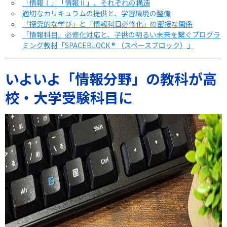
「情報Ⅰ」「情報Ⅱ」、それぞれの構造
適切なカリキュラムの提供と、学習環境の整備
「探究的な学び」と「情報科目必修化」の密接な関係
「情報科目」必修化対応と、子供の明るい未来を繋ぐプログラ
ミング教材「SPACEBLOCK ® （スペースブロック）」
いよいよ「情報分野」の教科が高
校・大学受験科目に