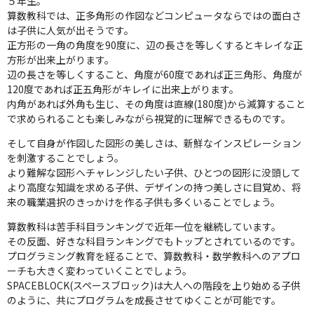
５年生。
算数教科では、正多角形の作図などコンピュータならではの面白さ
は子供に人気が出そうです。
正方形の一角の角度を90度に、辺の長さを等しくするとキレイな正
方形が出来上がります。
辺の長さを等しくすること、角度が60度であれば正三角形、角度が
120度であれば正五角形がキレイに出来上がります。
内角があれば外角も生じ、その角度は直線(180度)から減算すること
で求められることも楽しみながら視覚的に理解できるものです。
そして自身が作図した図形の美しさは、新鮮なインスピレーション
を刺激することでしょう。
より難解な図形へチャレンジしたい子供、ひとつの図形に没頭して
より高度な知識を求める子供、デザインの持つ美しさに目覚め、将
来の職業選択のきっかけを作る子供も多くいることでしょう。
算数教科は苦手科目ランキングで近年一位を継続しています。
その反面、好きな科目ランキングでもトップとされているのです。
プログラミング教育を経ることで、算数教科・数学教科へのアプロ
ーチも大きく変わっていくことでしょう。
SPACEBLOCK(スペースブロック)は大人への階段を上り始める子供
のように、共にプログラムを成長させてゆくことが可能です。