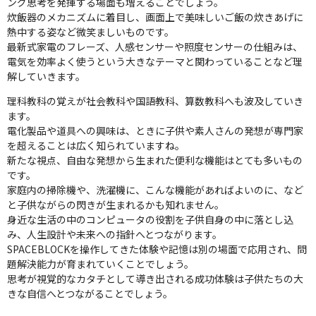
ング思考を発揮する場面も増えることでしょう。
炊飯器のメカニズムに着目し、画面上で美味しいご飯の炊きあげに
熱中する姿など微笑ましいものです。
最新式家電のフレーズ、人感センサーや照度センサーの仕組みは、
電気を効率よく使うという大きなテーマと関わっていることなど理
解していきます。
理科教科の覚えが社会教科や国語教科、算数教科へも波及していき
ます。
電化製品や道具への興味は、ときに子供や素人さんの発想が専門家
を超えることは広く知られていますね。
新たな視点、自由な発想から生まれた便利な機能はとても多いもの
です。
家庭内の掃除機や、洗濯機に、こんな機能があればよいのに、など
と子供ながらの閃きが生まれるかも知れません。
身近な生活の中のコンピュータの役割を子供自身の中に落とし込
み、人生設計や未来への指針へとつながります。
SPACEBLOCKを操作してきた体験や記憶は別の場面で応用され、問
題解決能力が育まれていくことでしょう。
思考が視覚的なカタチとして導き出される成功体験は子供たちの大
きな自信へとつながることでしょう。