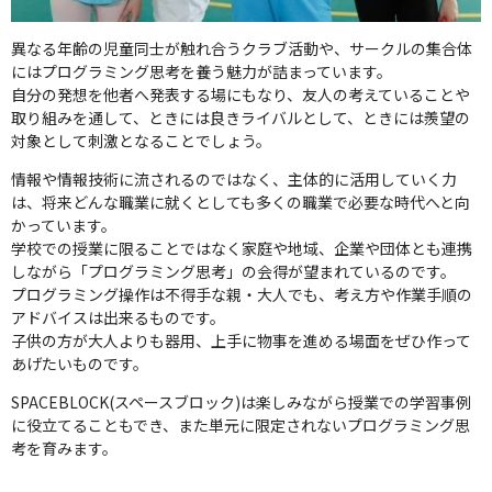
異なる年齢の児童同士が触れ合うクラブ活動や、サークルの集合体
にはプログラミング思考を養う魅力が詰まっています。
自分の発想を他者へ発表する場にもなり、友人の考えていることや
取り組みを通して、ときには良きライバルとして、ときには羨望の
対象として刺激となることでしょう。
情報や情報技術に流されるのではなく、主体的に活用していく力
は、将来どんな職業に就くとしても多くの職業で必要な時代へと向
かっています。
学校での授業に限ることではなく家庭や地域、企業や団体とも連携
しながら「プログラミング思考」の会得が望まれているのです。
プログラミング操作は不得手な親・大人でも、考え方や作業手順の
アドバイスは出来るものです。
子供の方が大人よりも器用、上手に物事を進める場面をぜひ作って
あげたいものです。
SPACEBLOCK(スペースブロック)は楽しみながら授業での学習事例
に役立てることもでき、また単元に限定されないプログラミング思
考を育みます。