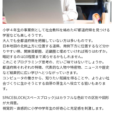
小学４年生の事案例として社会教科を絡めた47都道府県を見つける
学習なども楽しそうです。
大人でも全都道府県を把握していない方は多いものです。
日本地図の北側上方に位置する道県、南側下方に位置するなど分か
りやすい県、関東首都圏、近畿圏と埋めていければ残りはわずか。
暗記するのは10程度まで減らせるかもしれません。
これこそプログラミング思考の、だいご味ではないでしょうか。
都道府県それぞれの特徴、代表的な人物や特産物、ニュースや歴史
など結果的に広い学びへとつながっていきます。
コンピュータの働きから、知りたい知識を得ることや、よりよい社
会づくりに生かそうとする自芽の芽生えへ役立てる狙いもありま
す。
SPACEBLOCK(スペースブロック)はカラフルな色彩での区別や図形
が大得意。
視覚的・直感的に小学中学年生の好奇心と充足感を刺激します。