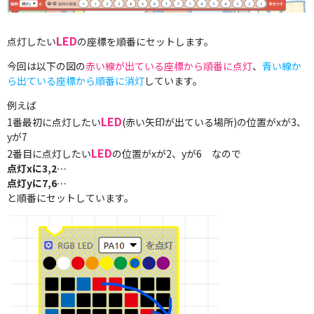
LED
点灯したい
の座標を順番にセットします。
今回は以下の図の
赤い線が出ている座標から順番に点灯
、
青い線か
ら出ている座標から順番に消灯
しています。
例えば
LED
1番最初に点灯したい
(赤い矢印が出ている場所)の位置がxが3、
yが7
LED
2番目に点灯したい
の位置がxが2、yが6 なので
点灯xに3,2…
点灯yに7,6…
と順番にセットしています。