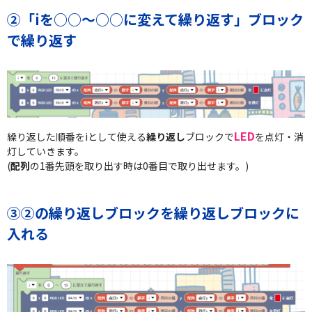
②「iを○○～○○に変えて繰り返す」ブロック
で繰り返す
LED
繰り返した順番をiとして使える
繰り返し
ブロックで
を点灯・消
灯していきます。
(
配列
の1番先頭を取り出す時は0番目で取り出せます。)
③②の繰り返しブロックを繰り返しブロックに
入れる